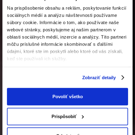
Na prispôsobenie obsahu a reklám, poskytovanie funkcií
sociálnych médií a analýzu návštevnosti používame
súbory cookie. Informácie o tom, ako používate naše
webové stránky, poskytujeme aj našim partnerom v
oblasti sociálnych médií, inzercie a analýzy. Títo partneri
PPF fólie na
môžu príslušné informácie skombinovať s ďalšími
údajmi, ktoré ste im poskytli alebo ktoré od vás získali,
ochranu laku
keď ste používali ich služby.
Ochráňte svoje vozidlo pred poškodením
Zobraziť detaily
ZISTIŤ VIAC
Povoliť všetko
Prispôsobiť